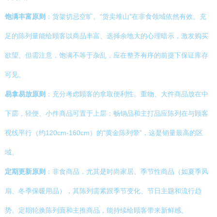
饱满丰富原则
：货架切忌空旷。“货卖堆山”在非食领域依然有效。充
足的陈列量能给顾客以商品丰富、选择余地大的心理暗示，激发购买
欲望。但需注意，饱满不等于杂乱，应在整齐有序的前提下保证库存
可见。
易拿易放原则
：充分考虑顾客的拿取便利性。重物、大件商品放在中
下层，轻便、小件商品可置于上层；畅销品和主打品应陈列在与顾客
视线平行（约120cm-160cm）的“黄金陈列带”，这是销量最高的区
域。
定期更新原则
：非食商品，尤其是时尚家居、季节性商品（如夏季风
扇、冬季保暖用品），其陈列需紧跟季节变化、节日主题和流行趋
势。定期轮换陈列面和主推商品，能持续给顾客带来新鲜感。