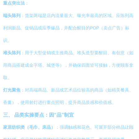
重点突出法
：
端头陈列
：货架两端是店内流量最大、曝光率最高的区域。应陈列高
利润新品、促销品或应季爆品，并配合醒目的POP（卖点广告）标
识。
堆头陈列
：用于大型促销或主推商品。堆头造型要醒目、有创意（如
用商品搭建成金字塔、城堡等），并确保四面皆可接触，方便顾客拿
取。
灯光聚焦
：对高端商品、新品或艺术品位较高的商品（如精美餐具、
香薰），使用射灯进行重点照明，提升商品质感和价值感。
三、 品类实操要点：因“品”制宜
家居纺织类（毛巾、床品）
：强调触感和花色。可展开部分样品让顾