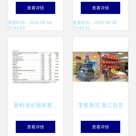
销激发消费活力，
厂定制南瓜不倒翁
查看详情
查看详情
日用百货销售迎热
充气摆件，点亮节
更新时间：2026-08-08
更新时间：2026-08-08
23:44:03
23:42:32
潮
日氛围
香料涨价潮来袭，
零售典范 香江百货
日化产业链面临新
走红，解码其商品
查看详情
查看详情