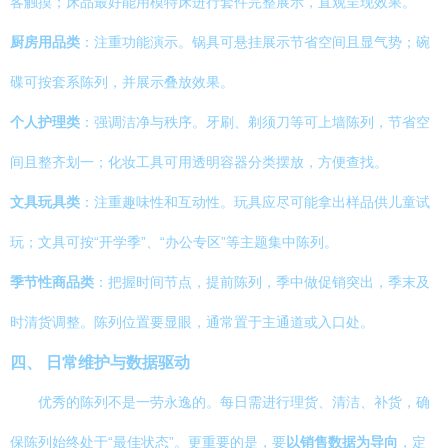
客触摸；床品最好能用模特床进行套件完整展示，直观呈现效果。
厨房用品类
：注重功能演示。锅具可悬挂展示节省空间且显气势；碗
碟可按套系陈列，并展示叠放效果。
个人护理类
：强调洁净与秩序。牙刷、剃须刀等可上墙陈列，节省空
间且整齐划一；化妆工具可用透明容器分类摆放，方便查找。
文具玩具类
：注重趣味性和互动性。玩具应尽可能拿出样品供儿童试
玩；文具可按“开学季”、“办公专区”等主题集中陈列。
季节性商品类
：把握时间节点，提前陈列，季中做促销突出，季末及
时清货调整。陈列位置要显眼，通常置于主通道或入口处。
四、 日常维护与数据驱动
优秀的陈列不是一劳永逸的。每日需进行理货、清洁、补货，确
保陈列始终处于“最佳状态”。更重要的是，要
以销售数据为导向
，定