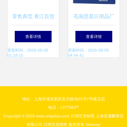
零售典范 香江百货
苍南思晨日用品厂
走红，解码其商品
专注打造优质广告
查看详情
查看详情
陈列的销售魔力
礼品，开启日用百
更新时间：2026-08-05
更新时间：2026-08-05
01:18:15
04:44:41
货热销新篇章
地址：上海市浦东新区东方路3601号7号楼五层
电话：1377563**
Copyright © 2026
www.onkpduo.com
日用百货销售
上海亚谦麟商贸
有限公司
日用百货销售
版权所有
Sitemap